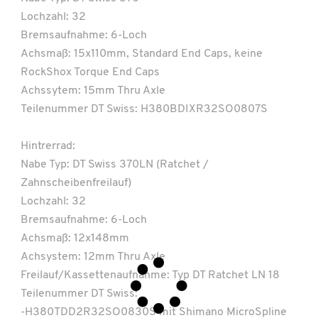
Lochzahl: 32
Bremsaufnahme: 6-Loch
Achsmaß: 15x110mm, Standard End Caps, keine
RockShox Torque End Caps
Achssytem: 15mm Thru Axle
Teilenummer DT Swiss: H380BDIXR32SO0807S
Hintrerrad:
Nabe Typ: DT Swiss 370LN (Ratchet /
Zahnscheibenfreilauf)
Lochzahl: 32
Bremsaufnahme: 6-Loch
Achsmaß: 12x148mm
Achsystem: 12mm Thru Axle
Freilauf/Kassettenaufnahme: Typ DT Ratchet LN 18
Teilenummer DT Swiss:
-H380TDD2R32SO0830S mit Shimano MicroSpline