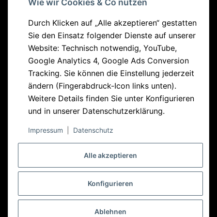
Wie wir Cookies & Co nutzen
Quick Links
Durch Klicken auf „Alle akzeptieren“ gestatten
Sie den Einsatz folgender Dienste auf unserer
Bikes
Website: Technisch notwendig, YouTube,
Parts
Google Analytics 4, Google Ads Conversion
Sonderangebote
Tracking. Sie können die Einstellung jederzeit
ändern (Fingerabdruck-Icon links unten).
Informationen
Weitere Details finden Sie unter
Konfigurieren
und in unserer
Datenschutzerklärung
.
Zahlungsmöglichkeiten
Seiten
Impressum
|
Datenschutz
Versandinformationen
Aluminium – weil wir es können
Community
Dienstradleasing
Alle akzeptieren
Entwicklung
Batterieentsorgung
Melden Sie sich für unseren Newsletter an, um über
History
Copyright © 2026
Widerrufsbelehrung
neue Funktionen und Veröffentlichungen auf dem
Konfigurieren
Alutech GmbH
Sponsored Riders
Widerrufsformular
Laufenden zu bleiben.
All rights reserved
True Riding
Datenschutz
Ablehnen
Vertrag widerrufen