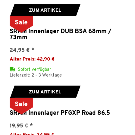
ZUM ARTIKEL
Sale
SRAM Innenlager DUB BSA 68mm /
73mm
24,95 €
*
Alter Preis: 42,90 €
Sofort verfügbar
Lieferzeit: 2 - 3 Werktage
ZUM ARTIKEL
Sale
SRAM Innenlager PFGXP Road 86.5
19,95 €
*